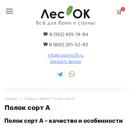
Перейти
к
0
содержанию
8 (902) 439-74-84
8 (800) 201-52-83
info@vagonka78.ru
Заказать звонок
Главная
Товары с меткой “Полок сорт А”
Полок сорт А
Полок сорт А – качество и особенности