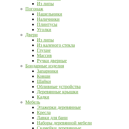
Из липы
Погонаж
Нащельники
Наличники
Плинтусы
Уголки
Двери
Из липы
Из каленого стекла
Глухие
Массив
Ручки дверные
Бондарные изделия
Запарники
Ковши
Шайки
Обливные устройства
Деревянные крышки
Кадки
Мебель
Этажерки деревянные
Кресла
Лавки для бани
Наборы деревянной мебели
Скамейки деревянные