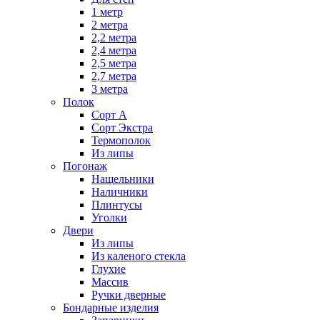
1 метр
2 метра
2,2 метра
2,4 метра
2,5 метра
2,7 метра
3 метра
Полок
Сорт А
Сорт Экстра
Термополок
Из липы
Погонаж
Нащельники
Наличники
Плинтусы
Уголки
Двери
Из липы
Из каленого стекла
Глухие
Массив
Ручки дверные
Бондарные изделия