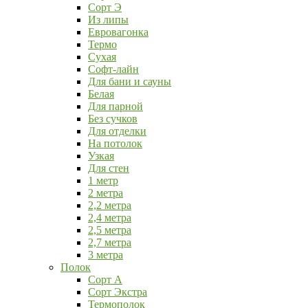
Сорт Э
Из липы
Евровагонка
Термо
Сухая
Софт-лайн
Для бани и сауны
Белая
Для парной
Без сучков
Для отделки
На потолок
Узкая
Для стен
1 метр
2 метра
2,2 метра
2,4 метра
2,5 метра
2,7 метра
3 метра
Полок
Сорт А
Сорт Экстра
Термополок