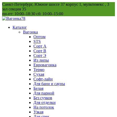
Перейти
Санкт-Петербург, Южное шоссе 37 корпус 1, мультимекс , 3
к
зал секция 35
содержанию
пн-пт: 10:00–18:30 сб: 10:00–15:00
Каталог
Вагонка
Оптом
STS
Сорт А
Сорт В
Сорт Э
Из липы
Евровагонка
Термо
Сухая
Софт-лайн
Для бани и сауны
Белая
Для парной
Без сучков
Для отделки
На потолок
Узкая
Для стен