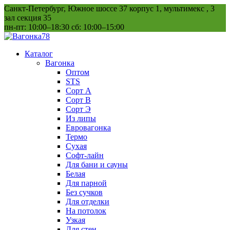
Перейти
Санкт-Петербург, Южное шоссе 37 корпус 1, мультимекс , 3
к
зал секция 35
содержанию
пн-пт: 10:00–18:30 сб: 10:00–15:00
Каталог
Вагонка
Оптом
STS
Сорт А
Сорт В
Сорт Э
Из липы
Евровагонка
Термо
Сухая
Софт-лайн
Для бани и сауны
Белая
Для парной
Без сучков
Для отделки
На потолок
Узкая
Для стен