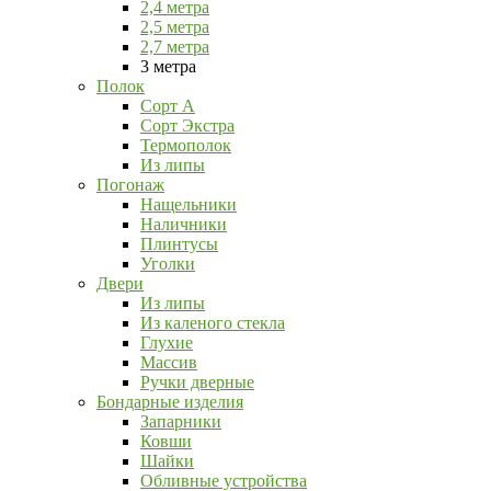
2,4 метра
2,5 метра
2,7 метра
3 метра
Полок
Сорт А
Сорт Экстра
Термополок
Из липы
Погонаж
Нащельники
Наличники
Плинтусы
Уголки
Двери
Из липы
Из каленого стекла
Глухие
Массив
Ручки дверные
Бондарные изделия
Запарники
Ковши
Шайки
Обливные устройства