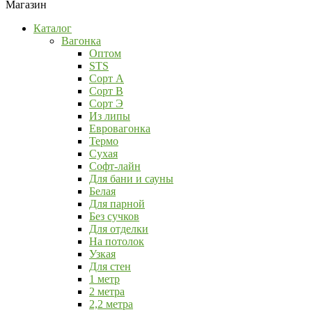
Магазин
Каталог
Вагонка
Оптом
STS
Сорт А
Сорт В
Сорт Э
Из липы
Евровагонка
Термо
Сухая
Софт-лайн
Для бани и сауны
Белая
Для парной
Без сучков
Для отделки
На потолок
Узкая
Для стен
1 метр
2 метра
2,2 метра