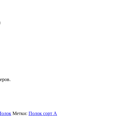
0
еров.
Полок
Метки:
Полок сорт А