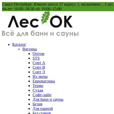
Перейти
Санкт-Петербург, Южное шоссе 37 корпус 1, мультимекс , 3 зал
к
пн-пт: 10:00–18:30 сб: 10:00–15:00
содержанию
Каталог
Вагонка
Оптом
STS
Сорт А
Сорт В
Сорт Э
Из липы
Евровагонка
Термо
Сухая
Софт-лайн
Для бани и сауны
Белая
Для парной
Без сучков