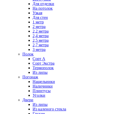
Для отделки
На потолок
Узкая
Для стен
1 метр
2 метра
2,2 метра
2,4 метра
2,5 метра
2,7 метра
3 метра
Полок
Сорт А
Сорт Экстра
Термополок
Из липы
Погонаж
Нащельники
Наличники
Плинтусы
Уголки
Двери
Из липы
Из каленого стекла
Глухие