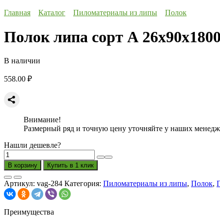
Главная
Каталог
Пиломатериалы из липы
Полок
Полок липа сорт А 26x90x180
В наличии
558.00
₽
Внимание!
Размерный ряд и точную цену уточняйте у наших менедж
Нашли дешевле?
Количество
товара
В корзину
Купить в 1 клик
Полок
липа
Артикул:
vag-284
Категория:
Пиломатериалы из липы
,
Полок
,
сорт
А
26x90x1800
Преимущества