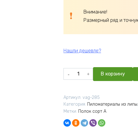
Внимание!
Размерный ряд и точну
Нашли дешевле?
Количество
В корзину
товара
Полок
липа
Артикул:
vag-285
сорт
Категория:
Пиломатериалы из липы
А
Метки:
Полок сорт А
26x90x1900