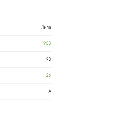
Липа
1900
90
26
А