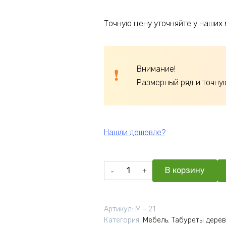
Точную цену уточняйте у наших
Внимание!
Размерный ряд и точну
Нашли дешевле?
Количество
В корзину
товара
Табурет
с
Артикул:
М - 21
Фигурными
Категория:
Мебель
,
Табуреты дере