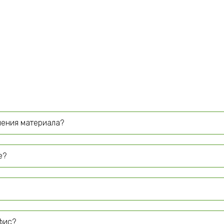
чения материала?
е?
офис?