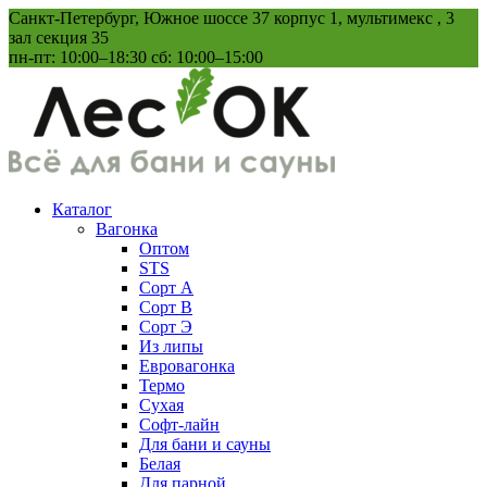
Перейти
Санкт-Петербург, Южное шоссе 37 корпус 1, мультимекс , 3
к
зал секция 35
содержанию
пн-пт: 10:00–18:30 сб: 10:00–15:00
Каталог
Вагонка
Оптом
STS
Сорт А
Сорт В
Сорт Э
Из липы
Евровагонка
Термо
Сухая
Софт-лайн
Для бани и сауны
Белая
Для парной