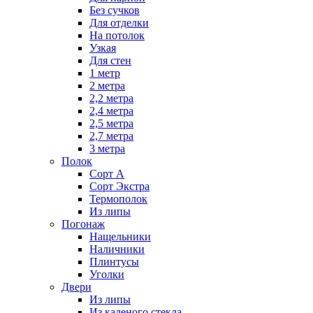
Без сучков
Для отделки
На потолок
Узкая
Для стен
1 метр
2 метра
2,2 метра
2,4 метра
2,5 метра
2,7 метра
3 метра
Полок
Сорт А
Сорт Экстра
Термополок
Из липы
Погонаж
Нащельники
Наличники
Плинтусы
Уголки
Двери
Из липы
Из каленого стекла