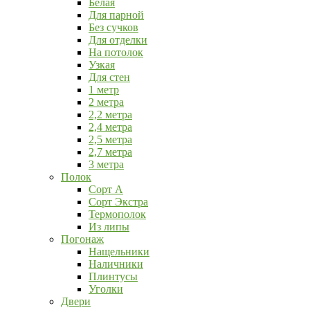
Белая
Для парной
Без сучков
Для отделки
На потолок
Узкая
Для стен
1 метр
2 метра
2,2 метра
2,4 метра
2,5 метра
2,7 метра
3 метра
Полок
Сорт А
Сорт Экстра
Термополок
Из липы
Погонаж
Нащельники
Наличники
Плинтусы
Уголки
Двери