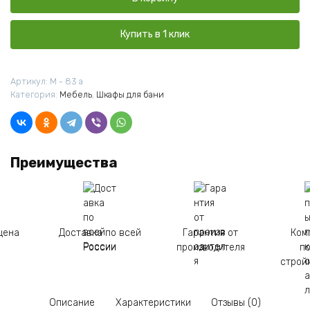
Настенный
Угловой720*500*600
Лакированный
Купить в 1 клик
Артикул:
М - 83 а
Категория:
Мебель
,
Шкафы для бани
Преимущества
цена
Доставка по всей
Гарантия от
Ком
России
производителя
п
строй
Описание
Характеристики
Отзывы (0)