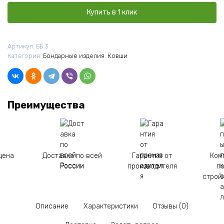
черпак
бондарный
Купить в 1 клик
длинная
ручка
0,3
Артикул:
ББ 3
литра
Категория:
Бондарные изделия
,
Ковши
Преимущества
цена
Доставка по всей
Гарантия от
Ком
России
производителя
п
строй
Описание
Характеристики
Отзывы (0)