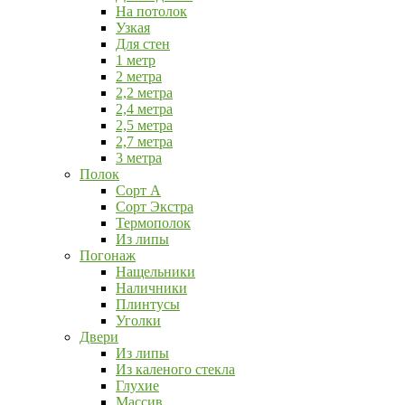
На потолок
Узкая
Для стен
1 метр
2 метра
2,2 метра
2,4 метра
2,5 метра
2,7 метра
3 метра
Полок
Сорт А
Сорт Экстра
Термополок
Из липы
Погонаж
Нащельники
Наличники
Плинтусы
Уголки
Двери
Из липы
Из каленого стекла
Глухие
Массив