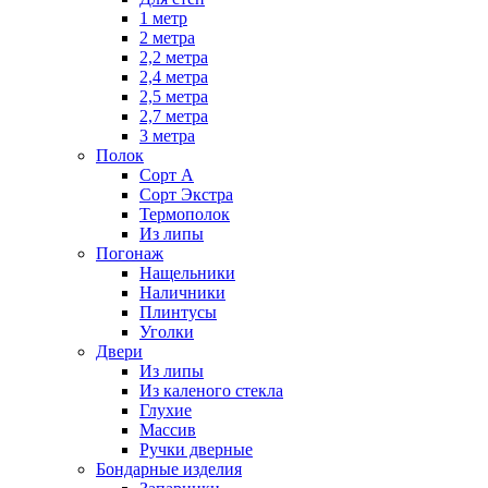
1 метр
2 метра
2,2 метра
2,4 метра
2,5 метра
2,7 метра
3 метра
Полок
Сорт А
Сорт Экстра
Термополок
Из липы
Погонаж
Нащельники
Наличники
Плинтусы
Уголки
Двери
Из липы
Из каленого стекла
Глухие
Массив
Ручки дверные
Бондарные изделия