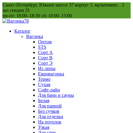
Перейти
Санкт-Петербург, Южное шоссе 37 корпус 1, мультимекс , 3
к
зал секция 35
содержанию
пн-пт: 10:00–18:30 сб: 10:00–15:00
Каталог
Вагонка
Оптом
STS
Сорт А
Сорт В
Сорт Э
Из липы
Евровагонка
Термо
Сухая
Софт-лайн
Для бани и сауны
Белая
Для парной
Без сучков
Для отделки
На потолок
Узкая
Для стен