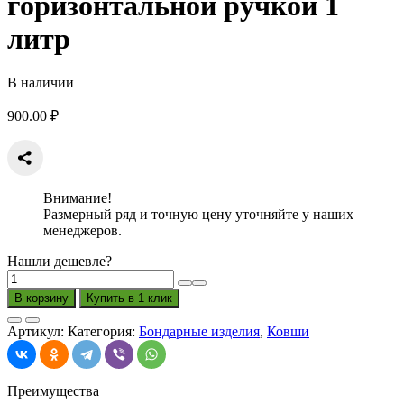
горизонтальной ручкой 1
литр
В наличии
900.00
₽
Внимание!
Размерный ряд и точную цену уточняйте у наших
менеджеров.
Нашли дешевле?
Количество
товара
В корзину
Купить в 1 клик
Ковш
бондарный
Артикул:
Категория:
Бондарные изделия
,
Ковши
с
горизонтальной
ручкой
1
Преимущества