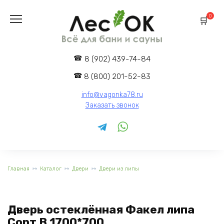
Перейти
к
0
содержанию
8 (902) 439-74-84
8 (800) 201-52-83
info@vagonka78.ru
Заказать звонок
Главная
Каталог
Двери
Двери из липы
Дверь остеклённая Факел липа
Сорт В 1700*700