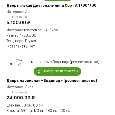
Дверь глухая Диагональ липа Сорт А 1700*700
Материал: Липа
В наличии
5,100.00
₽
Материал изготовления: Липа
Размер: 1700х700
Тип двери: Глухая
Фотопечать: Нет
Этот
Выберите параметры
товар
имеет
Дверь массивная «Водопад» (резное полотно)
несколько
Материал: Липа
вариаций.
В наличии
Опции
24,000.00
₽
можно
Ширина: 70 см, 80 см
выбрать
Высота: 160 см, 170 см, 180 см, 190 см
на