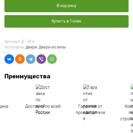
Дверь
В корзину
остеклённая
Факел
липа
Купить в 1 клик
Сорт
В
1700*700
Артикул:
Д - 29 в
Категория:
Двери
,
Двери из липы
Преимущества
цена
Доставка по всей
Гарантия от
Ком
России
производителя
п
строй