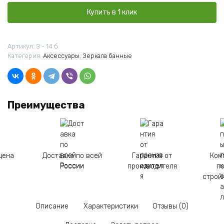
300*300
Лакированное
Купить в 1 клик
Артикул:
З - 14 б
Категория:
Аксессуары
,
Зеркала банные
Преимущества
цена
Доставка по всей
Гарантия от
Ком
России
производителя
п
строй
Описание
Характеристики
Отзывы (0)