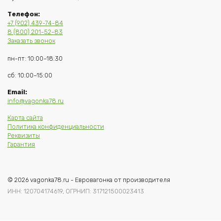
Телефон:
+7 (902) 439-74-84
8 (800) 201-52-83
Заказать звонок
пн-пт: 10:00–18:30
сб: 10:00–15:00
Email:
info@vagonka78.ru
Карта сайта
Политика конфиденциальности
Реквизиты
Гарантия
© 2026 vagonka78.ru - Евровагонка от производителя
ИНН: 120704174619, ОГРНИП: 317121500023413