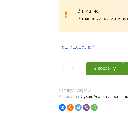
Внимание!
Размерный ряд и точну
Нашли дешевле?
Количество
В корзину
товара
Уголок
липа
Артикул:
vag-404
сорт
Категория:
Сухая
,
Уголки деревянн
Экстра
26х26х1100