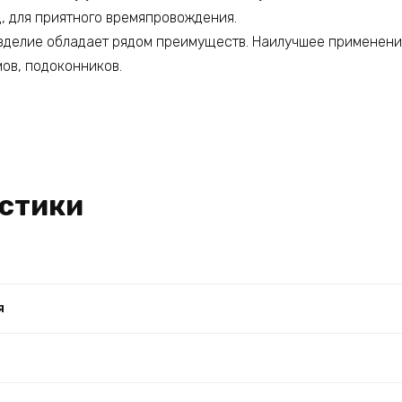
, для приятного времяпровождения.
зделие обладает рядом преимуществ. Наилучшее применение
ов, подоконников.
стики
я