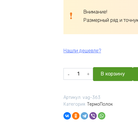
Внимание!
Размерный ряд и точну
Нашли дешевле?
Количество
В корзину
товара
Термополок
липа
Артикул:
vag-363
сорт
Категория:
ТермоПолок
Экстра
26x90x1200