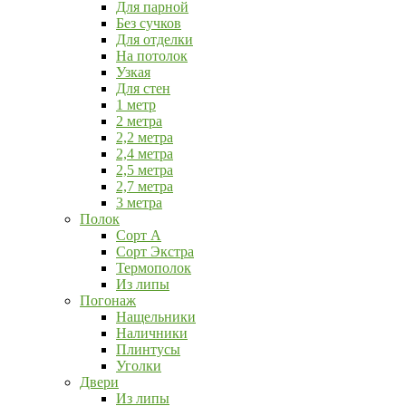
Для парной
Без сучков
Для отделки
На потолок
Узкая
Для стен
1 метр
2 метра
2,2 метра
2,4 метра
2,5 метра
2,7 метра
3 метра
Полок
Сорт А
Сорт Экстра
Термополок
Из липы
Погонаж
Нащельники
Наличники
Плинтусы
Уголки
Двери
Из липы