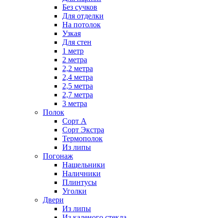
Без сучков
Для отделки
На потолок
Узкая
Для стен
1 метр
2 метра
2,2 метра
2,4 метра
2,5 метра
2,7 метра
3 метра
Полок
Сорт А
Сорт Экстра
Термополок
Из липы
Погонаж
Нащельники
Наличники
Плинтусы
Уголки
Двери
Из липы
Из каленого стекла