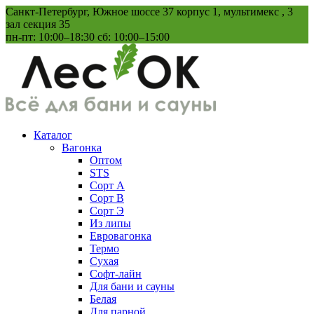
Перейти
Санкт-Петербург, Южное шоссе 37 корпус 1, мультимекс , 3
к
зал секция 35
содержанию
пн-пт: 10:00–18:30 сб: 10:00–15:00
Каталог
Вагонка
Оптом
STS
Сорт А
Сорт В
Сорт Э
Из липы
Евровагонка
Термо
Сухая
Софт-лайн
Для бани и сауны
Белая
Для парной