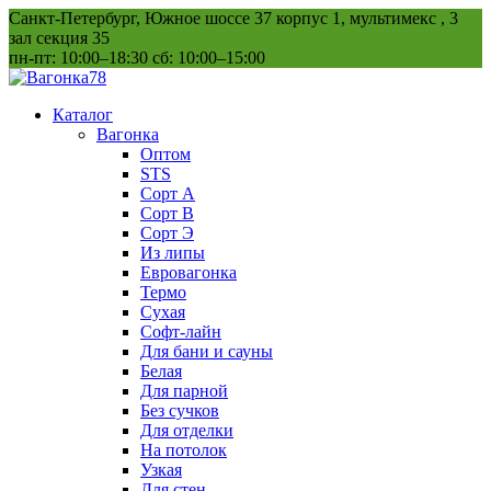
Перейти
Санкт-Петербург, Южное шоссе 37 корпус 1, мультимекс , 3
к
зал секция 35
содержанию
пн-пт: 10:00–18:30 сб: 10:00–15:00
Каталог
Вагонка
Оптом
STS
Сорт А
Сорт В
Сорт Э
Из липы
Евровагонка
Термо
Сухая
Софт-лайн
Для бани и сауны
Белая
Для парной
Без сучков
Для отделки
На потолок
Узкая
Для стен