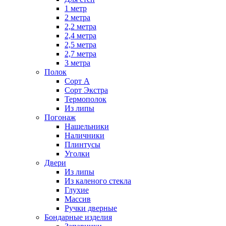
1 метр
2 метра
2,2 метра
2,4 метра
2,5 метра
2,7 метра
3 метра
Полок
Сорт А
Сорт Экстра
Термополок
Из липы
Погонаж
Нащельники
Наличники
Плинтусы
Уголки
Двери
Из липы
Из каленого стекла
Глухие
Массив
Ручки дверные
Бондарные изделия