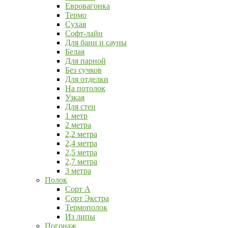
Евровагонка
Термо
Сухая
Софт-лайн
Для бани и сауны
Белая
Для парной
Без сучков
Для отделки
На потолок
Узкая
Для стен
1 метр
2 метра
2,2 метра
2,4 метра
2,5 метра
2,7 метра
3 метра
Полок
Сорт А
Сорт Экстра
Термополок
Из липы
Погонаж