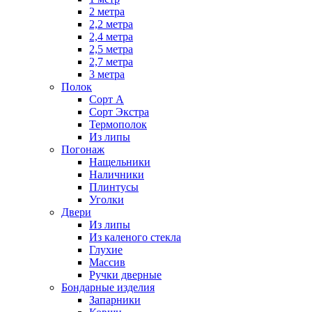
2 метра
2,2 метра
2,4 метра
2,5 метра
2,7 метра
3 метра
Полок
Сорт А
Сорт Экстра
Термополок
Из липы
Погонаж
Нащельники
Наличники
Плинтусы
Уголки
Двери
Из липы
Из каленого стекла
Глухие
Массив
Ручки дверные
Бондарные изделия
Запарники