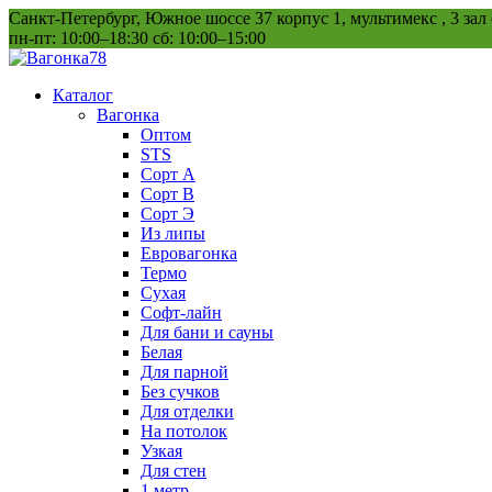
Перейти
Санкт-Петербург, Южное шоссе 37 корпус 1, мультимекс , 3 зал
к
пн-пт: 10:00–18:30 сб: 10:00–15:00
содержанию
Каталог
Вагонка
Оптом
STS
Сорт А
Сорт В
Сорт Э
Из липы
Евровагонка
Термо
Сухая
Софт-лайн
Для бани и сауны
Белая
Для парной
Без сучков
Для отделки
На потолок
Узкая
Для стен
1 метр