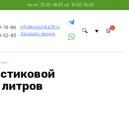
пн-пт: 10:00–18:30 сб: 10:00–15:00
info@vagonka78.ru
9-74-84
0
Заказать звонок
1-52-83
елия
астиковой
 литров