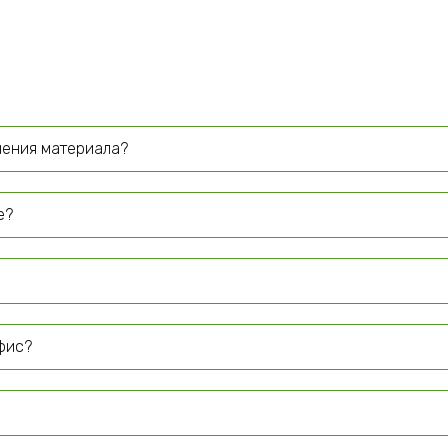
чения материала?
е?
офис?