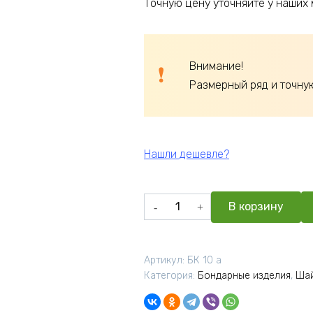
Точную цену уточняйте у наших
Внимание!
Размерный ряд и точну
Нашли дешевле?
Количество
В корзину
товара
Шайка
с
Артикул:
БК 10 а
пластиковой
Категория:
Бондарные изделия
,
Ша
вставкой
10