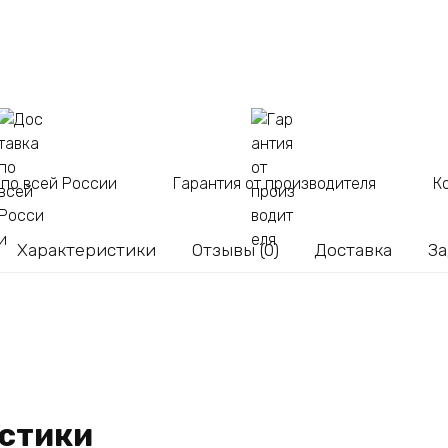
литров
 по всей России
Гарантия от производителя
К
Характеристики
Отзывы (0)
Доставка
За
стики