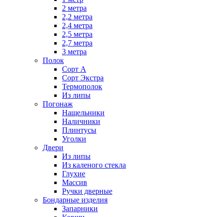
2 метра
2,2 метра
2,4 метра
2,5 метра
2,7 метра
3 метра
Полок
Сорт А
Сорт Экстра
Термополок
Из липы
Погонаж
Нащельники
Наличники
Плинтусы
Уголки
Двери
Из липы
Из каленого стекла
Глухие
Массив
Ручки дверные
Бондарные изделия
Запарники