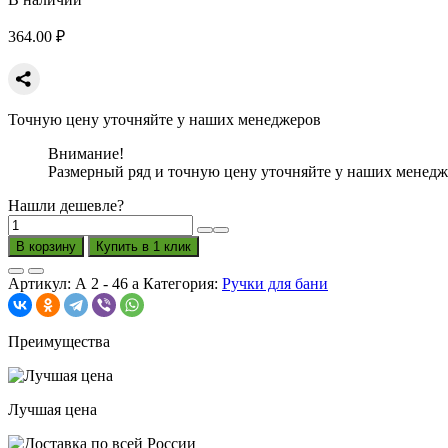
364.00
₽
Точную цену уточняйте у наших менеджеров
Внимание!
Размерный ряд и точную цену уточняйте у наших менедж
Нашли дешевле?
Количество
товара
В корзину
Купить в 1 клик
Ручка
Конёк
Артикул:
А 2 - 46 а
Категория:
Ручки для бани
(цена
за
пару)
Преимущества
270*2.5*90
Сорт
В
Лучшая цена