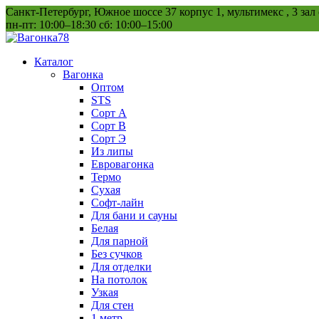
Перейти
Санкт-Петербург, Южное шоссе 37 корпус 1, мультимекс , 3 зал
к
пн-пт: 10:00–18:30 сб: 10:00–15:00
содержанию
Каталог
Вагонка
Оптом
STS
Сорт А
Сорт В
Сорт Э
Из липы
Евровагонка
Термо
Сухая
Софт-лайн
Для бани и сауны
Белая
Для парной
Без сучков
Для отделки
На потолок
Узкая
Для стен
1 метр