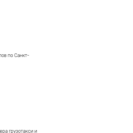
лов по Санкт-
ера грузотакси и