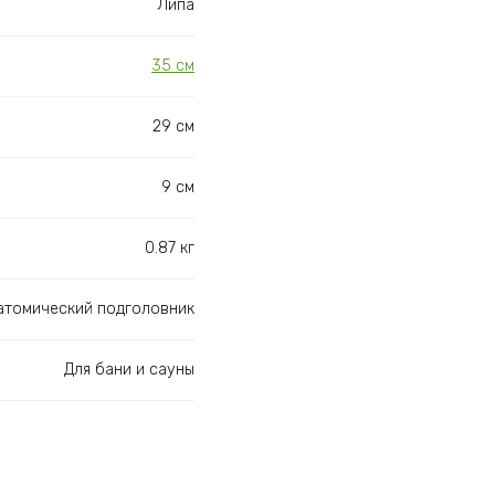
Липа
35 см
29 см
9 см
0.87 кг
атомический подголовник
Для бани и сауны