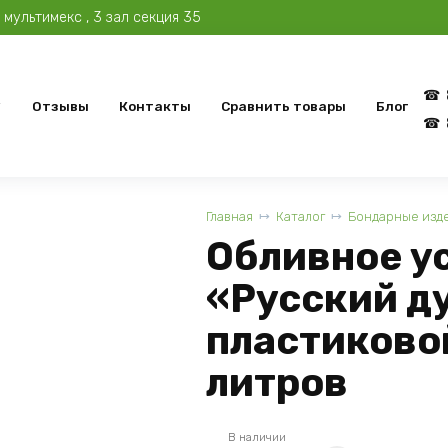
мультимекс , 3 зал секция 35
Отзывы
Контакты
Сравнить товары
Блог
Главная
Каталог
Бондарные изд
Обливное у
«Русский д
пластиково
литров
В наличии