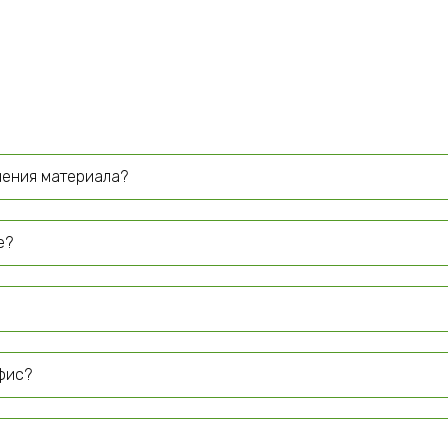
чения материала?
е?
офис?