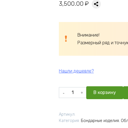
3,500.00
₽
Внимание!
Размерный ряд и точну
Нашли дешевле?
Количество
В корзину
товара
Обливное
устройство
Артикул:
«Русский
Категория:
Бондарные изделия
,
Обл
душ»