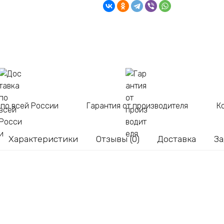
с
пластиковой
вставкой
9
литров
 по всей России
Гарантия от производителя
К
Характеристики
Отзывы (0)
Доставка
За