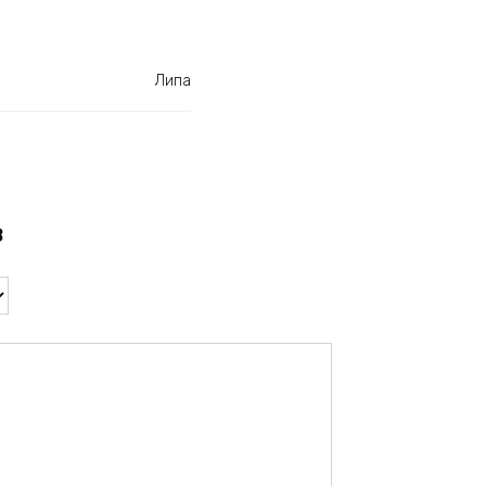
Липа
в