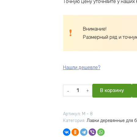
Точную цену уточняйте у наших
Внимание!
Размерный ряд и точну
Нашли дешевле?
Количество
В корзину
товара
Лавочка
Низкая
Артикул:
М - 8
Сорт
Категория:
Лавки деревянные для 
В
350*170*220