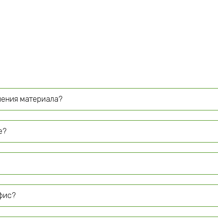
чения материала?
е?
офис?