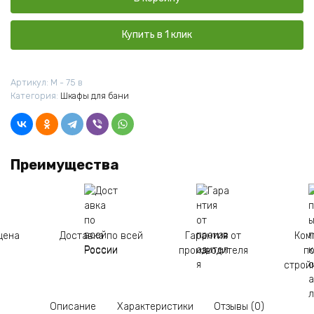
с
выдвижными
Ящиками600*350*900
Купить в 1 клик
Лакированный
Артикул:
М - 75 в
Категория:
Шкафы для бани
Преимущества
цена
Доставка по всей
Гарантия от
Ком
России
производителя
п
строй
Описание
Характеристики
Отзывы (0)