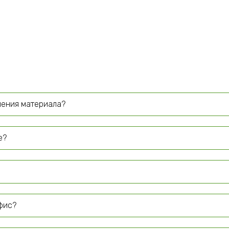
чения материала?
е?
офис?