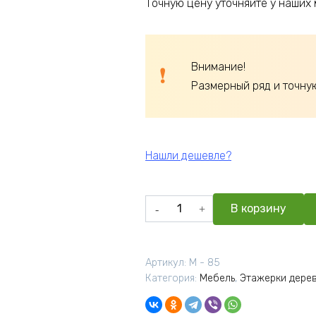
Точную цену уточняйте у наших
Внимание!
Размерный ряд и точну
Нашли дешевле?
Количество
В корзину
товара
Этажерка
с
Артикул:
М - 85
Тумбой600*350*1500
Категория:
Мебель
,
Этажерки дере
Белая