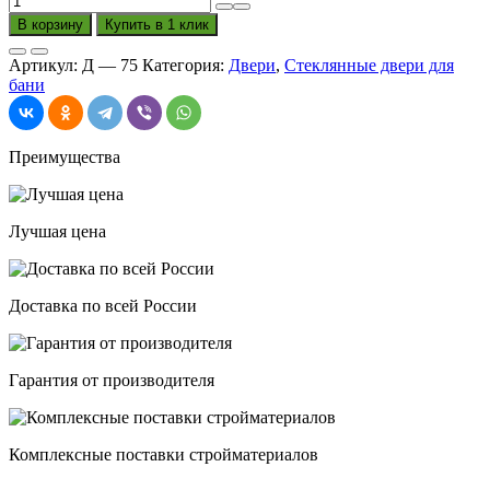
товара
В корзину
Купить в 1 клик
Дверь
для
Артикул:
Д — 75
Категория:
Двери
,
Стеклянные двери для
сауны
бани
с
пескоструйным
рисунком
стекло
Преимущества
1700
на
580
Лучшая цена
Доставка по всей России
Гарантия от производителя
Комплексные поставки стройматериалов