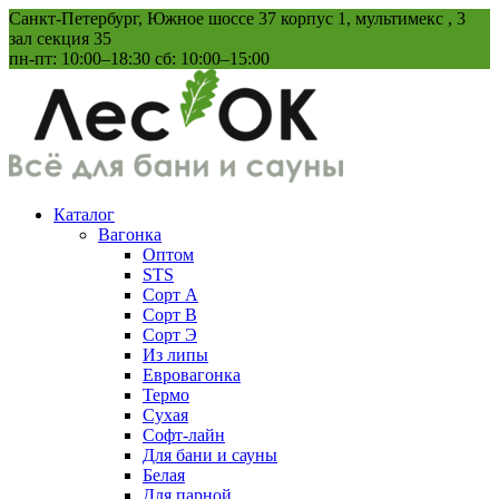
Перейти
Санкт-Петербург, Южное шоссе 37 корпус 1, мультимекс , 3
к
зал секция 35
содержанию
пн-пт: 10:00–18:30 сб: 10:00–15:00
Каталог
Вагонка
Оптом
STS
Сорт А
Сорт В
Сорт Э
Из липы
Евровагонка
Термо
Сухая
Софт-лайн
Для бани и сауны
Белая
Для парной