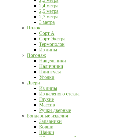
2,2 метра
2,4 метра
2,5 метра
2,7 метра
3 метра
Полок
Сорт А
Сорт Экстра
Термополок
Из липы
Погонаж
Нащельники
Наличники
Плинтусы
Уголки
Двери
Из липы
Из каленого стекла
Глухие
Массив
Ручки дверные
Бондарные изделия
Запарники
Ковши
Шайки