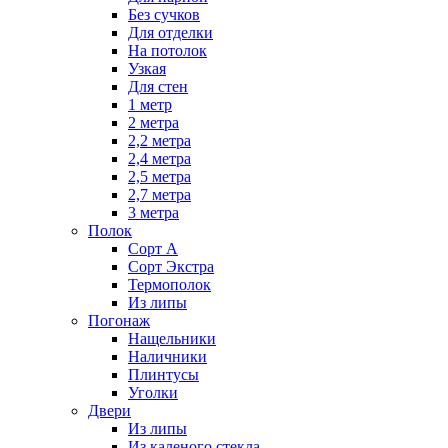
Без сучков
Для отделки
На потолок
Узкая
Для стен
1 метр
2 метра
2,2 метра
2,4 метра
2,5 метра
2,7 метра
3 метра
Полок
Сорт А
Сорт Экстра
Термополок
Из липы
Погонаж
Нащельники
Наличники
Плинтусы
Уголки
Двери
Из липы
Из каленого стекла