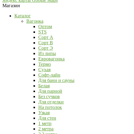
Яндекс карты
Google Maps
Магазин
Каталог
Вагонка
Оптом
STS
Сорт А
Сорт В
Сорт Э
Из липы
Евровагонка
Термо
Сухая
Софт-лайн
Для бани и сауны
Белая
Для парной
Без сучков
Для отделки
На потолок
Узкая
Для стен
1 метр
2 метра