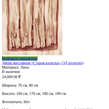
Этот
Выберите параметры
товар
Дверь массивная «Старая калитка» (3Д полотно)
имеет
Материал: Липа
несколько
В наличии
вариаций.
24,000.00
₽
Опции
можно
Ширина: 70 см, 80 см
выбрать
на
Высота: 160 см, 170 см, 180 см, 190 см
странице
Фотопечать: Нет
товара.