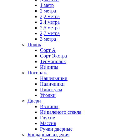
1 метр
2 метра
2,2 метра
2,4 метра
2,5 метра
2,7 метра
3 метра
Полок
Сорт А
Сорт Экстра
Термополок
Из липы
Погонаж
Нащельники
Наличники
Плинтусы
Уголки
Двери
Из липы
Из каленого стекла
Глухие
Массив
Ручки дверные
Бондарные изделия