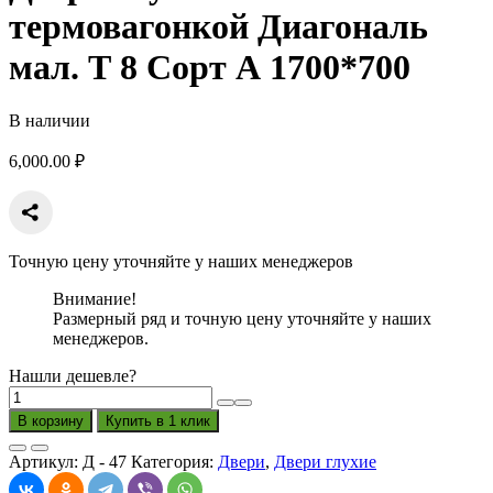
термовагонкой Диагональ
мал. Т 8 Сорт А 1700*700
В наличии
6,000.00
₽
Точную цену уточняйте у наших менеджеров
Внимание!
Размерный ряд и точную цену уточняйте у наших
менеджеров.
Нашли дешевле?
Количество
товара
В корзину
Купить в 1 клик
Дверь
глухая
Артикул:
Д - 47
Категория:
Двери
,
Двери глухие
с