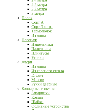
2,4 метра
2,5 метра
2,7 метра
3 метра
Полок
Сорт А
Сорт Экстра
Термополок
Из липы
Погонаж
Нащельники
Наличники
Плинтусы
Уголки
Двери
Из липы
Из каленого стекла
Глухие
Массив
Ручки дверные
Бондарные изделия
Запарники
Ковши
Шайки
Обливные устройства