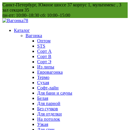
Перейти
Санкт-Петербург, Южное шоссе 37 корпус 1, мультимекс , 3
к
зал секция 35
содержанию
пн-пт: 10:00–18:30 сб: 10:00–15:00
Каталог
Вагонка
Оптом
STS
Сорт А
Сорт В
Сорт Э
Из липы
Евровагонка
Термо
Сухая
Софт-лайн
Для бани и сауны
Белая
Для парной
Без сучков
Для отделки
На потолок
Узкая
Для стен