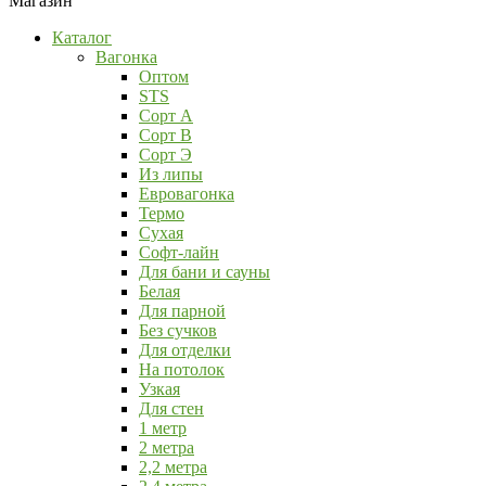
Магазин
Каталог
Вагонка
Оптом
STS
Сорт А
Сорт В
Сорт Э
Из липы
Евровагонка
Термо
Сухая
Софт-лайн
Для бани и сауны
Белая
Для парной
Без сучков
Для отделки
На потолок
Узкая
Для стен
1 метр
2 метра
2,2 метра