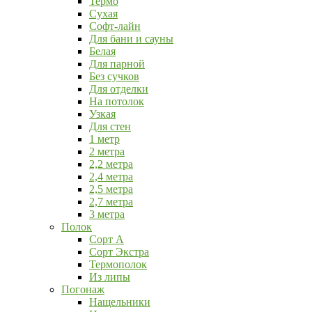
Термо
Сухая
Софт-лайн
Для бани и сауны
Белая
Для парной
Без сучков
Для отделки
На потолок
Узкая
Для стен
1 метр
2 метра
2,2 метра
2,4 метра
2,5 метра
2,7 метра
3 метра
Полок
Сорт А
Сорт Экстра
Термополок
Из липы
Погонаж
Нащельники