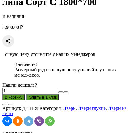
липа Сорт С 1800*700
В наличии
3,900.00
₽
Точную цену уточняйте у наших менеджеров
Внимание!
Размерный ряд и точную цену уточняйте у наших
менеджеров.
Нашли дешевле?
Количество
товара
В корзину
Купить в 1 клик
Дверь
глухая
Артикул:
Д - 11 ж
Категория:
Двери
,
Двери глухие
,
Двери из
Диагональ
липы
липа
Сорт
С
1800*700