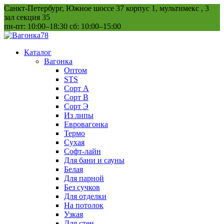
Перейти
Санкт-Петербург, Южное шоссе 37 корпус 1, мультимекс , 3
к
зал секция 35
содержанию
пн-пт: 10:00–18:30 сб: 10:00–15:00
Каталог
Вагонка
Оптом
STS
Сорт А
Сорт В
Сорт Э
Из липы
Евровагонка
Термо
Сухая
Софт-лайн
Для бани и сауны
Белая
Для парной
Без сучков
Для отделки
На потолок
Узкая
Для стен