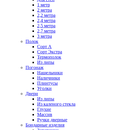
1 метр
2 метра
2,2 метра
2,4 метра
2,5 метра
2,7 метра
3 метра
Полок
Сорт А
Сорт Экстра
Термополок
Из липы
Погонаж
Нащельники
Наличники
Плинтусы
Уголки
Двери
Из липы
Из каленого стекла
Глухие
Массив
Ручки дверные
Бондарные изделия