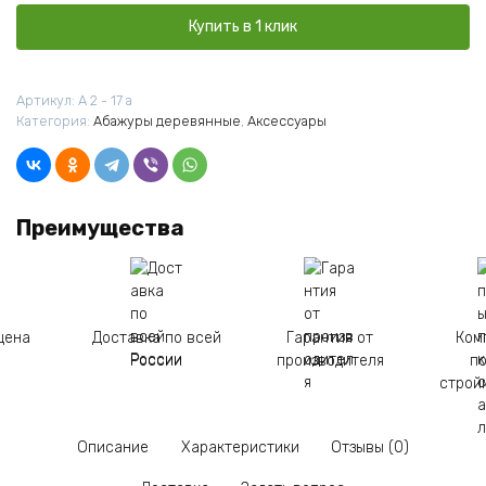
Бриз
Лакированный
Купить в 1 клик
Артикул:
А 2 - 17 а
Категория:
Абажуры деревянные
,
Аксессуары
Преимущества
цена
Доставка по всей
Гарантия от
Ком
России
производителя
п
строй
Описание
Характеристики
Отзывы (0)