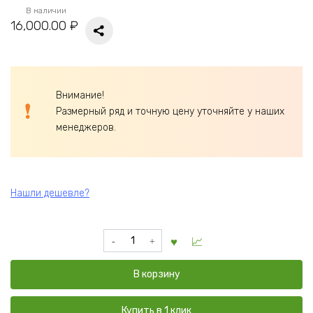
В наличии
16,000.00
₽
Внимание!
Размерный ряд и точную цену уточняйте у наших
менеджеров.
Нашли дешевле?
Количество
товара
Дверь
В корзину
глухая
состаренная
с
Купить в 1 клик