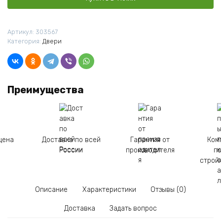
3Д
панно
"Баня
Артикул:
303567
на
Категория:
Двери
берегу"
1,6
м
*
Преимущества
0,7
м
цена
Доставка по всей
Гарантия от
Ком
России
производителя
п
строй
Описание
Характеристики
Отзывы (0)
Доставка
Задать вопрос